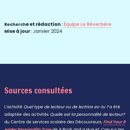
e et rédaction
:
Équipe Le Réverbère
Rec
herch
ise à jour
: Janvier 2024
M
Sources consultées
L’activité
Quel type de lecteur ou de lectrice es-tu ?
a été
adaptée des activités
Quelle est ta personnalité de lecteur?
du Centre de services scolaire des Découvreurs,
Find Your R
eader Personality Type
de A Book and a Hug et
Cap sur tes