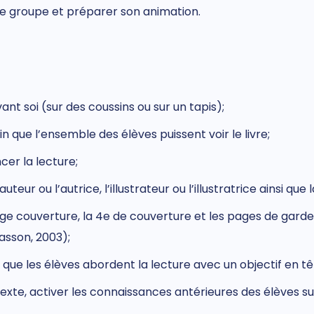
t le groupe et préparer son animation.
ant soi (sur des coussins ou sur un tapis);
in que l’ensemble des élèves puissent voir le livre;
er la lecture;
’auteur ou l’autrice, l’illustrateur ou l’illustratrice ainsi q
age couverture, la 4
e
de couverture et les pages de garde s
iasson, 2003);
 que les élèves abordent la lecture avec un objectif en tê
 texte, activer les connaissances antérieures des
élèves
su