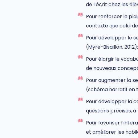
de l’écrit chez les
élè
Pour renforcer le plai
contexte que celui de 
Pour développer le se
(Myre-Bisaillon, 2012);
Pour
élargir
le vocabu
de nouveaux concepts 
Pour augmenter la sen
(schéma narratif en t
Pour d
évelopper l
a c
questions
précises,
à
Pour favoriser l’inter
et améliorer les habi