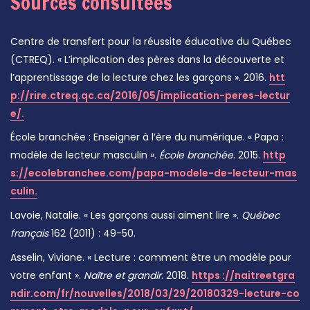
Sources consultées
Centre de transfert pour la réussite éducative du Québec
(CTREQ). « L’implication des pères dans la découverte et
l’apprentissage de la lecture chez les garçons ». 2016.
htt
p://rire.ctreq.qc.ca/2016/05/implication-peres-lectur
e/.
École branchée : Enseigner à l’ère du numérique. « Papa :
modèle de lecteur masculin ».
École branchée
. 2015.
http
s://ecolebranchee.com/papa-modele-de-lecteur-mas
culin.
Lavoie, Natalie. « Les garçons aussi aiment lire ».
Québec
français
162 (2011) : 49-50.
Asselin, Viviane. « Lecture : comment être un modèle pour
votre enfant ».
Naître et grandir
. 2018.
https ://naitreetgra
ndir.com/fr/nouvelles/2018/03/29/20180329-lecture-co