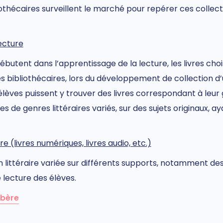
liothécaires surveillent le marché pour repérer ces collecti
lecture
 débutent dans l’apprentissage de la lecture, les livres choi
Les bibliothécaires, lors du développement de collection d’
élèves puissent y trouver des livres correspondant à leur 
vres de genres littéraires variés, sur des sujets originaux,
e (livres numériques, livres audio, etc.)
on littéraire variée sur différents supports, notamment de
e lecture des élèves.
rbère