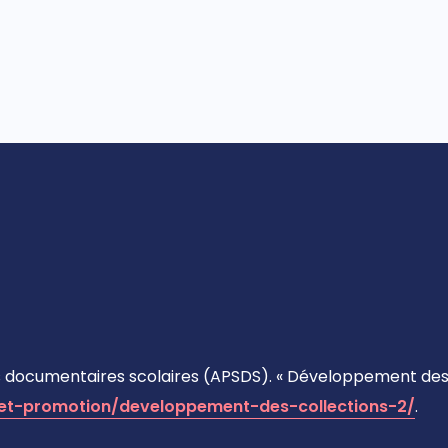
 documentaires scolaires (APSDS). « Développement des c
-et-promotion/developpement-des-collections-2/
.