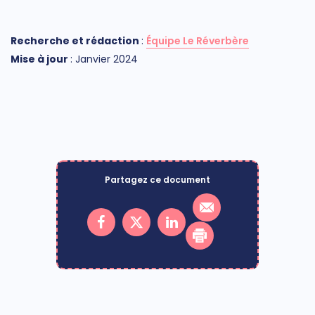
Rec
herch
e et rédaction
:
Équipe Le Réverbère
M
ise à jour
: Janvier 2024
Partagez ce document