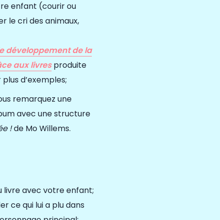
otre enfant (courir ou
er le cri des animaux,
 le développement de la
âce aux livres
produite
 plus d’
exemples;
vous remarquez une
bum avec une structure
ée
!
de Mo Willems.
livre avec votre enfant;
 ce qui lui a plu dans
 personnage principal;