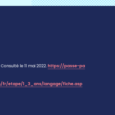
Consulté le 11 mai 2022.
https://passe-pa
om/fr/etape/1_3_ans/langage/fiche.asp