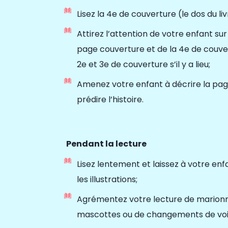
Lisez la 4
e
de couverture (le dos du liv
Attirez l’attention de votre enfant sur 
page couverture et de la 4
e
de couver
2
e
et 3
e
de couverture s’il y a lieu;
Amenez votre enfant
à décrire la pa
prédire l’histoire.
Pendant la lecture
Lisez lentement et laissez
à votre enf
les illustrations;
Agrémentez votre lecture de marionne
mascottes ou de changements de voi