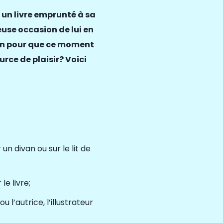
 un livre emprunté à sa
euse occasion de lui en
n pour que ce moment
urce de plaisir
? Voici
 un divan ou sur le lit de
le livre;
u l’autrice, l’illustrateur